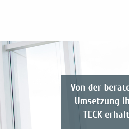
Von der berat
Umsetzung Ih
TECK erhal