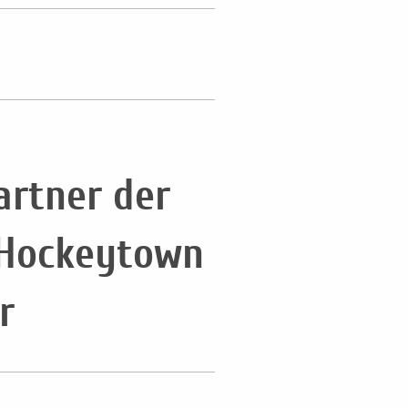
artner der
 Hockeytown
r